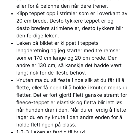
eller for å belønne den når dere trener.
Klipp teppet opp i strimler som er i overkant av
20 cm brede. Desto tykkere teppet er og
desto bredere strimlene er, desto tykkere blir
den ferdige leken.
Leken på bildet er klippet i teppets
lengderetning og jeg starter med tre remser
som er 170 cm lange og 20 cm brede. Den
andre er 130 cm, så kanskje det hadde vært
langt nok for de fleste behov.
Knuten må du så feste i noe slik at du får til å
flette, eller få noen til å holde i knuten mens du
fletter. Det er fort gjort! Flett ganske stramt for
fleece-teppet er elastisk og fletta blir lett løs
når hunden drar i den. Når du er ferdig å flette
lager du en ny knute i den andre enden for å
holde flettingen på plass.
1-2-3 Leken er ferdig til bruk!