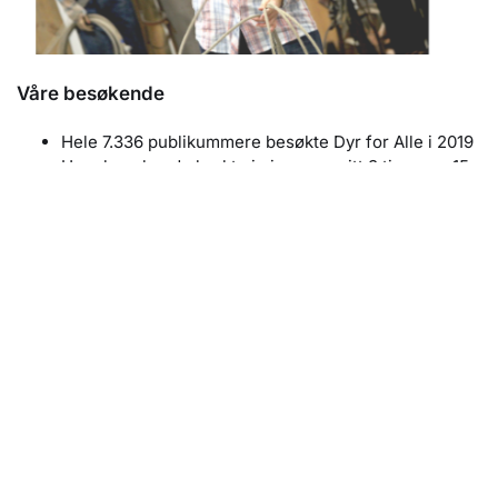
Våre besøkende
Hele 7.336 publikummere besøkte Dyr for Alle i 2019
Hver besøkende brukte i gjennomsnitt 3 timer og 15
minutter på messen
1 av 2 kjøpte produkter hos utstillere
1 av 3 vurderer å skaffe seg et dyr i etterkant av
messen
Våre utstillere
87% av utstillerne ønsker å bli med neste gang
85% av utstillerne vil anbefale messen til andre