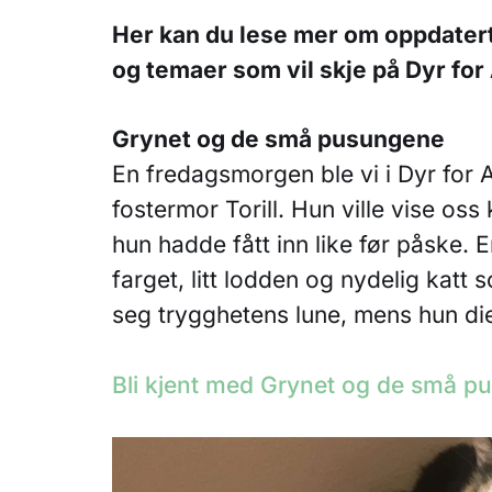
Her kan du lese mer om oppdaterte
og temaer som vil skje på Dyr for
Grynet og de små pusungene
En fredagsmorgen ble vi i Dyr for Al
fostermor Torill. Hun ville vise os
hun hadde fått inn like før påske. 
farget, litt lodden og nydelig katt 
seg trygghetens lune, mens hun di
Bli kjent med Grynet og de små p