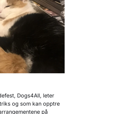
efest, Dogs4All, leter
riks og som kan opptre
 arrangementene på