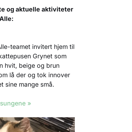
 og aktuelle aktiviteter
 Alle:
le-teamet invitert hjem til
s kattepusen Grynet som
En hvit, beige og brun
som lå der og tok innover
et sine mange små.
usungene »